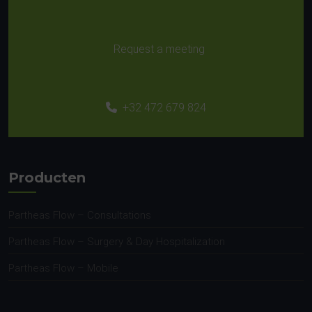
Request a meeting
+32 472 679 824
Producten
Partheas Flow – Consultations
Partheas Flow – Surgery & Day Hospitalization
Partheas Flow – Mobile