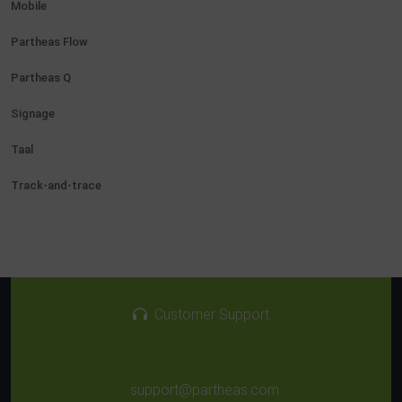
Mobile
Partheas Flow
Partheas Q
Signage
Taal
Track-and-trace
Customer Support
support@partheas.com