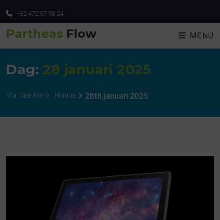
+32 472 67 98 24
Partheas
Flow
MENU
Dag:
28 januari 2025
You are here:
Home
28th januari 2025