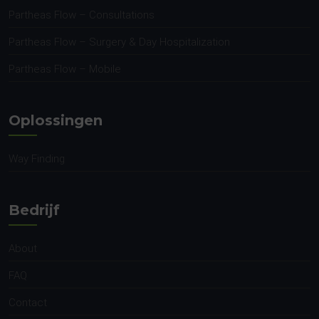
Partheas Flow – Consultations
Partheas Flow – Surgery & Day Hospitalization
Partheas Flow – Mobile
Oplossingen
Way Finding
Bedrijf
About
FAQ
Contact