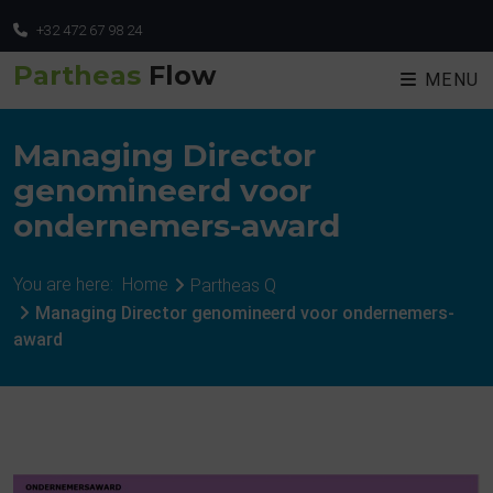
+32 472 67 98 24
Partheas
Flow
MENU
Managing Director
genomineerd voor
ondernemers-award
You are here:
Home
Partheas Q
Managing Director genomineerd voor ondernemers-
award