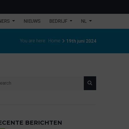
NERS
NIEUWS
BEDRIJF
NL
You are here:
Home
19th juni 2024
ECENTE BERICHTEN