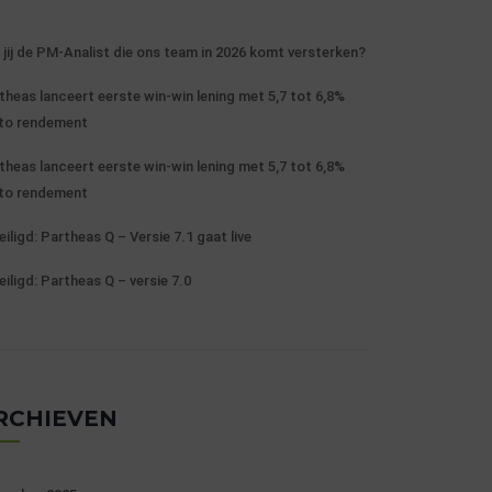
 jij de PM-Analist die ons team in 2026 komt versterken?
theas lanceert eerste win-win lening met 5,7 tot 6,8%
to rendement
theas lanceert eerste win-win lening met 5,7 tot 6,8%
to rendement
eiligd: Partheas Q – Versie 7.1 gaat live
eiligd: Partheas Q – versie 7.0
RCHIEVEN