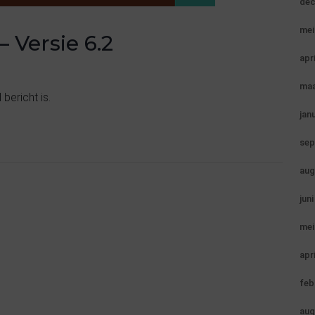
dec
mei
– Versie 6.2
apr
maa
bericht is.
jan
sep
aug
jun
mei
apr
feb
aug