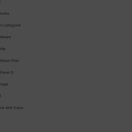
k
tures
n categorie
rdware
ile
theas Flow
theas Q
nage
l
ck-and-trace