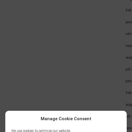
feb
jan
okt
sep
aug
juli
jun
feb
aug
juli
Manage Cookie Consent
jan
We use cookies to optimize our website.