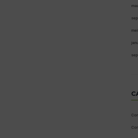
maa
sep
mei
jan
sep
C
Con
Cor