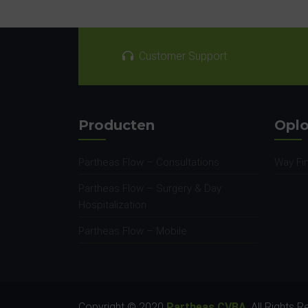
Customer Support
Producten
Oplo
Partheas Flow – Consultations
Way Fi
Partheas Flow – Surgery & Day
Hospitalization
Partheas Flow – Mobile
Copyright © 2020
Partheas CVBA
. All Rights 