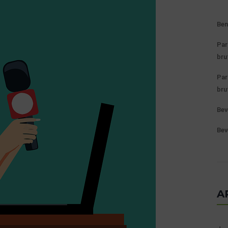
Ben
Par
bru
Par
bru
Bev
Bev
A