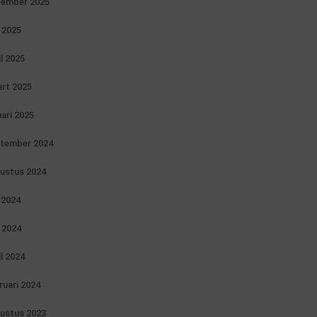
ember 2025
 2025
il 2025
rt 2025
uari 2025
tember 2024
ustus 2024
i 2024
 2024
il 2024
ruari 2024
ustus 2023