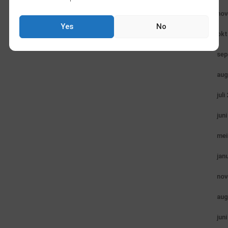
nov
Yes
No
okt
sep
aug
juli
jun
mei
jan
nov
aug
jun