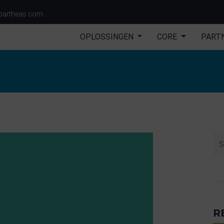
partheas.com
OPLOSSINGEN
CORE
PART
R