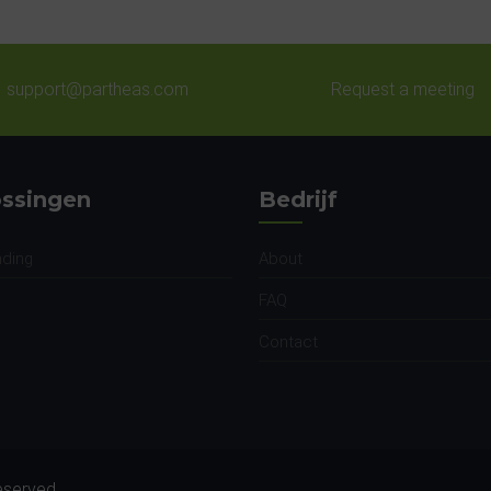
support@partheas.com
Request a meeting
ssingen
Bedrijf
nding
About
FAQ
Contact
Reserved.