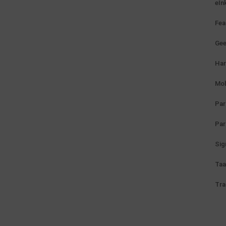
eIn
Fea
Gee
Ha
Mob
Par
Par
Sig
Taa
Tra