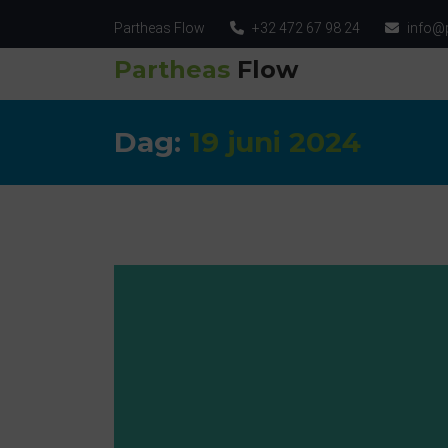
Partheas Flow
+32 472 67 98 24
info@
Partheas
Flow
Dag:
19 juni 2024