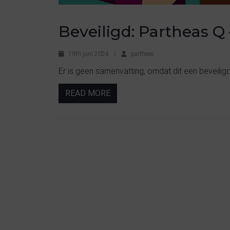
Beveiligd: Partheas Q 
19th juni 2024
|
partheas
Er is geen samenvatting, omdat dit een beveiligd 
READ MORE