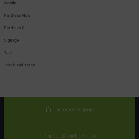
Mobile
Partheas Flow
Partheas Q
Signage
Taal
Track-and-trace
Customer Support
support@partheas.com