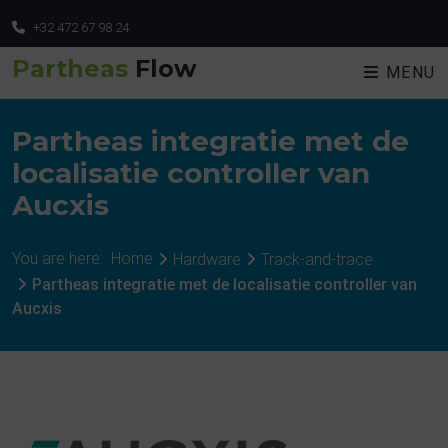
+32 472 67 98 24
Partheas
Flow
MENU
Partheas integratie met de
localisatie controller van
Aucxis
You are here:
Home
Hardware
Track-and-trace
Partheas integratie met de localisatie controller van
Aucxis