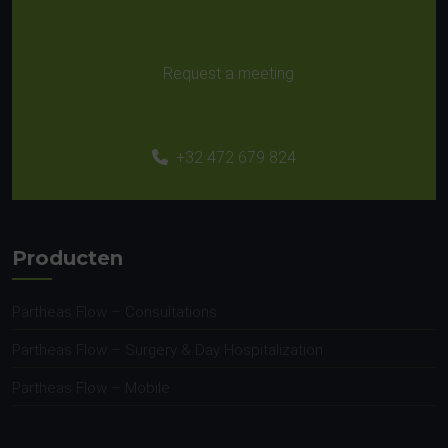
Request a meeting
+32 472 679 824
Producten
Partheas Flow – Consultations
Partheas Flow – Surgery & Day Hospitalization
Partheas Flow – Mobile