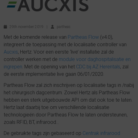
29th november 2019
|
partheas
Met de komende release van
Partheas Flow
(v4.0),
integreert de toepassing met de localisatie controller van
Aucxis
, Hertz. Voor een eerste ‘live’ installatie zal de
controller werken met de
module voor daghospitalisatie en
ingrepen
. Met de opening van het
CDC bij AZ Herentals
, zal
de eerste implementatie live gaan 06/01/2020.
Partheas Flow zal zich inschrijven op localisatie tags in /nabij
het chirurgisch dagcentrum. Zowel Hertz als Partheas Flow
hebben een sterk uitgebouwde API om dat ook toe te laten.
Hertz laat daarbij toe om verschillende localisatie
technologieën door Partheas Flow te laten ondersteunen,
zoals RFID, BT, infrarood…
De gebruikte tags zijn gebaseerd op
Centrak infrarood