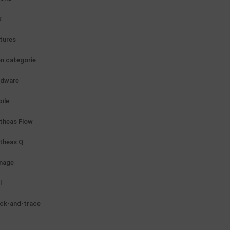
k
tures
n categorie
rdware
ile
theas Flow
theas Q
nage
l
ck-and-trace