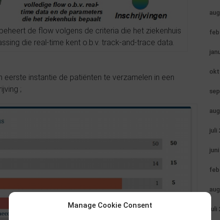
aug
eheert de flow volgens de criteria die het ziekenhuis
feb
ssing die real-time kent o.b.v. track-and-trace data.
jan
okt
 eerste instantie de patiënten te verzamelen in een
jving ;
sep
aug
juli
jun
feb
aug
Manage Cookie Consent
juli