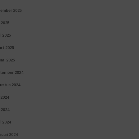
ember 2025
 2025
il 2025
rt 2025
uari 2025
tember 2024
ustus 2024
i 2024
 2024
il 2024
ruari 2024