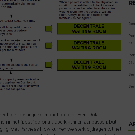
R
Ben
Par
bru
Par
bru
Bev
Bev
eeft een belangrijke impact op ons leven.
Ook
men in het (post-)corona tijdperk kunnen aanpassen. Dat
A
ging.
Met Partheas Flow kunnen we sterk bijdragen tot het