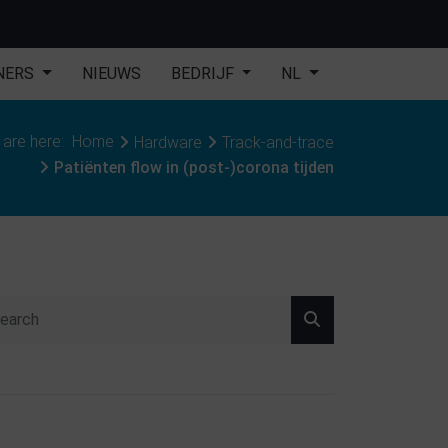
NERS
NIEUWS
BEDRIJF
NL
 are here:
Home
Hardware
Track-and-trace
Patiënten flow in (post-)corona tijden