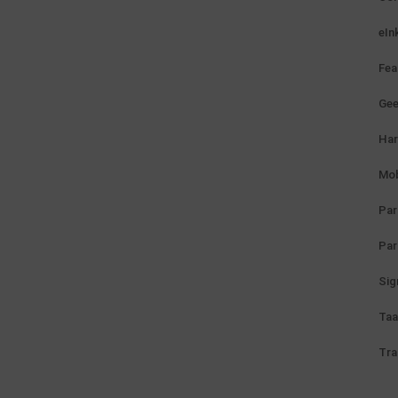
eIn
Fea
Gee
Ha
Mob
Par
Par
Sig
Taa
Tra