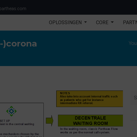
partheas.com
OPLOSSINGEN
CORE
PART
t-)corona
You