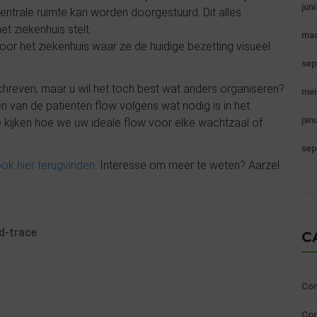
jun
 centrale ruimte kan worden doorgestuurd.
Dit alles
t ziekenhuis stelt.
maa
oor het ziekenhuis waar ze de huidige bezetting visueel
sep
chreven, maar u wil het toch best wat anders organiseren?
mei
n van de patiënten flow volgens wat nodig is in het
jan
 kijken hoe we uw ideale flow voor elke wachtzaal of
sep
ok hier terugvinden
. Interesse om meer te weten? Aarzel
d-trace
C
Con
Cor