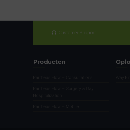
Customer Support
Producten
Oplo
Partheas Flow – Consultations
Way Fi
Partheas Flow – Surgery & Day
Hospitalization
Partheas Flow – Mobile