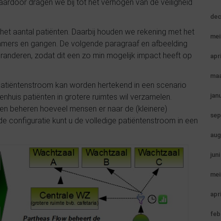
Daardoor dragen we bij tot het verhogen van de
veiligheid
dec
 het aantal patiënten. Daarbij houden we rekening met het
mei
kamers en gangen.
De volgende paragraaf en afbeelding
anderen, zodat dit een zo min mogelijk impact heeft op
apr
maa
 patiëntenstroom kan worden hertekend in een scenario
jan
enhuis patiënten in grotere ruimtes wil verzamelen.
 en beheren hoeveel mensen er naar de (kleinere)
sep
de configuratie kunt u de volledige patiëntenstroom in een
aug
jun
mei
apr
feb