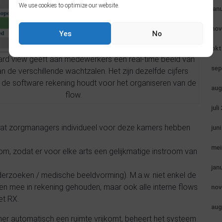
We use cookies to optimize our website.
jan
nov
Yes
No
okt
rd view geeft aan medewerkers een real-time beeld van
sep
n de verschillende wachtzalen. Het zijn dezelfde cijfers
e software rekening houdt voor het organiseren van de
aug
flow.
juli
at zorgmanagers individueel voor deze kamers hebben
jun
mei
om, zodat er voor elke arts een gelijkmatige instroom van
jan
derzoeken / medische beeldvorming). M.a.w. niet enkel de
den mee in rekening gehouden, maar ook alle interne flows
nov
et RX.
aug
er automatisch een ruimte vrijkomt, beheert het systeem