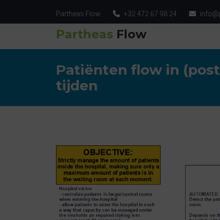
Partheas Flow
+32 472 67 98 24
info@
Partheas
Flow
Patiënten flow in (pos
tijden