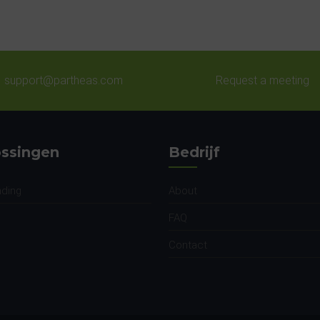
support@partheas.com
Request a meeting
ssingen
Bedrijf
nding
About
FAQ
Contact